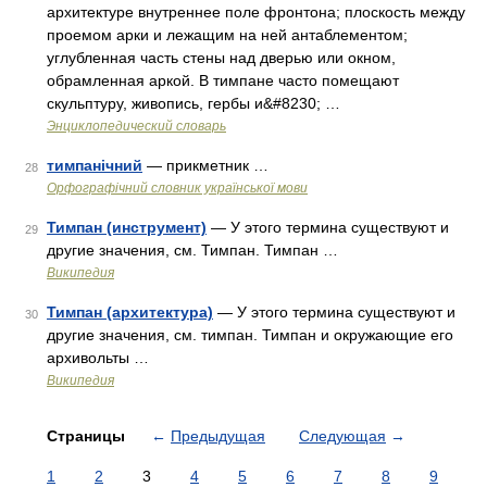
архитектуре внутреннее поле фронтона; плоскость между
проемом арки и лежащим на ней антаблементом;
углубленная часть стены над дверью или окном,
обрамленная аркой. В тимпане часто помещают
скульптуру, живопись, гербы и&#8230; …
Энциклопедический словарь
тимпанічний
— прикметник …
28
Орфографічний словник української мови
Тимпан (инструмент)
— У этого термина существуют и
29
другие значения, см. Тимпан. Тимпан …
Википедия
Тимпан (архитектура)
— У этого термина существуют и
30
другие значения, см. тимпан. Тимпан и окружающие его
архивольты …
Википедия
Страницы
←
Предыдущая
Следующая
→
1
2
3
4
5
6
7
8
9