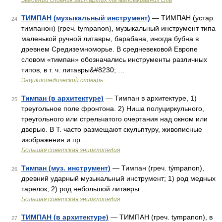
Зведений словник застарілих та маловживаних слів
ТИМПАН (музыкальный инструмент)
— ТИМПАН (устар.
24
тимпанон) (греч. tympanon), музыкальный инструмент типа
маленькой ручной литавры, барабана, иногда бубна в
древнем Средиземноморье. В средневековой Европе
словом «тимпан» обозначались инструменты различных
типов, в т. ч. литавры&#8230; …
Энциклопедический словарь
Тимпан (в архитектуре)
— Тимпан в архитектуре, 1)
25
треугольное поле фронтона. 2) Ниша полуциркульного,
треугольного или стрельчатого очертания над окном или
дверью. В Т. часто размещают скульптуру, живописные
изображения и пр …
Большая советская энциклопедия
Тимпан (муз. инструмент)
— Тимпан (греч. týmpanon),
26
древний ударный музыкальный инструмент; 1) род медных
тарелок; 2) род небольшой литавры …
Большая советская энциклопедия
ТИМПАН (в архитектуре)
— ТИМПАН (греч. tympanon), в
27