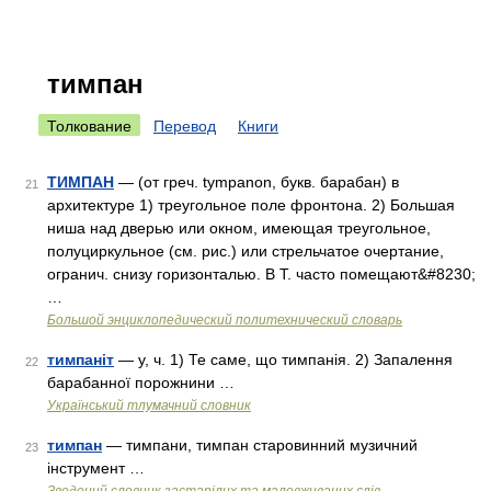
тимпан
Толкование
Перевод
Книги
ТИМПАН
— (от греч. tympanon, букв. барабан) в
21
архитектуре 1) треугольное поле фронтона. 2) Большая
ниша над дверью или окном, имеющая треугольное,
полуциркульное (см. рис.) или стрельчатое очертание,
огранич. снизу горизонталью. В Т. часто помещают&#8230;
…
Большой энциклопедический политехнический словарь
тимпаніт
— у, ч. 1) Те саме, що тимпанія. 2) Запалення
22
барабанної порожнини …
Український тлумачний словник
тимпан
— тимпани, тимпан старовинний музичний
23
інструмент …